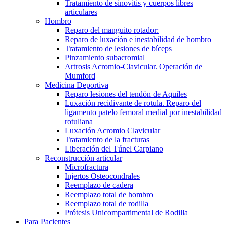
Tratamiento de sinovitis y cuerpos libres
articulares
Hombro
Reparo del manguito rotador:
Reparo de luxación e inestabilidad de hombro
Tratamiento de lesiones de bíceps
Pinzamiento subacromial
Artrosis Acromio-Clavicular. Operación de
Mumford
Medicina Deportiva
Reparo lesiones del tendón de Aquiles
Luxación recidivante de rotula. Reparo del
ligamento patelo femoral medial por inestabilidad
rotuliana
Luxación Acromio Clavicular
Tratamiento de la fracturas
Liberación del Túnel Carpiano
Reconstrucción articular
Microfractura
Injertos Osteocondrales
Reemplazo de cadera
Reemplazo total de hombro
Reemplazo total de rodilla
Prótesis Unicompartimental de Rodilla
Para Pacientes