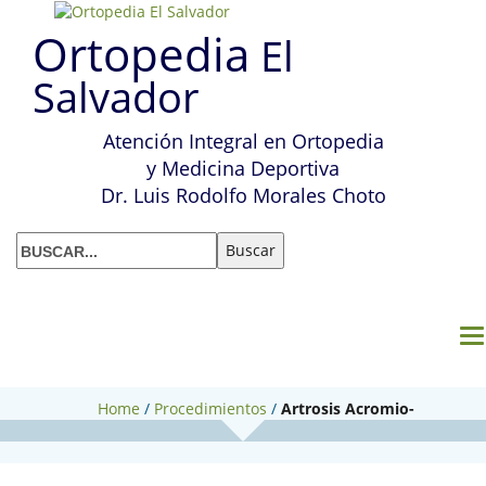
Ortopedia
El
Salvador
Atención Integral en Ortopedia
y Medicina Deportiva
Dr. Luis Rodolfo Morales Choto
M
Home
/
Procedimientos
/
Artrosis Acromio-
Clavicular. Operación de Mumford