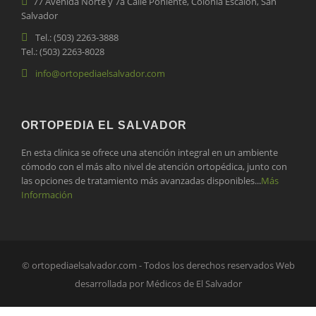
77 Avenida Norte y 7a Calle Poniente, Colonia Escalón, San
Salvador
Tel.: (503) 2263-3888
Tel.: (503) 2263-8028
info@ortopediaelsalvador.com
ORTOPEDIA EL SALVADOR
En esta clínica se ofrece una atención integral en un ambiente
cómodo con el más alto nivel de atención ortopédica, junto con
las opciones de tratamiento más avanzadas disponibles...
Más
Información
© ortopediaelsalvador.com - Todos los derechos reservados Web
desarrollada por Médicos de El Salvador