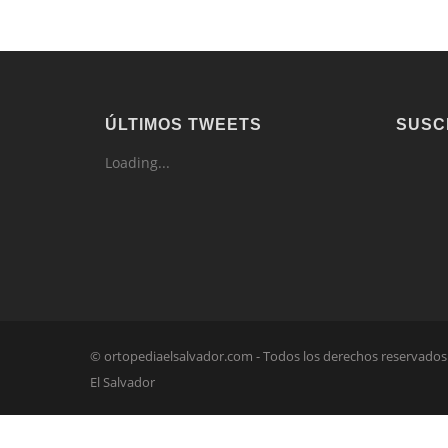
ÚLTIMOS TWEETS
SUSC
Loading...
© ortopediaelsalvador.com - Todos los derechos reservado
El Salvador