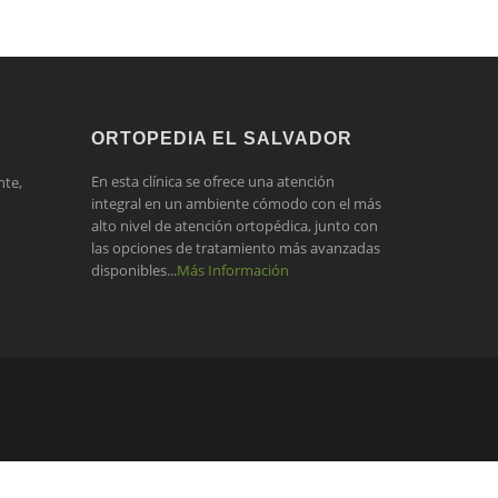
ORTOPEDIA EL SALVADOR
En esta clínica se ofrece una atención
nte,
integral en un ambiente cómodo con el más
alto nivel de atención ortopédica, junto con
las opciones de tratamiento más avanzadas
disponibles...
Más Información