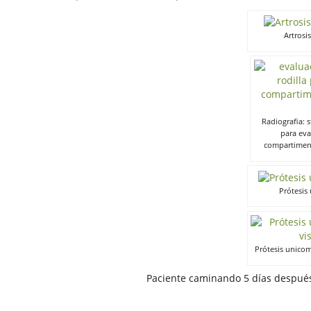
Artrosi
Radiografia: s
para eva
compartiment
Prótesis
Prótesis unicom
Paciente caminando 5 días después