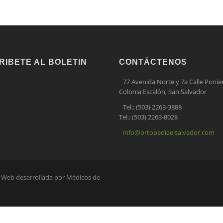
RIBETE AL BOLETIN
CONTÁCTENOS
77 Avenida Norte y 7a Calle Ponie
Colonia Escalón, San Salvador
Tel.: (503) 2263-3888
Tel.: (503) 2263-8028
info@ortopediaelsalvador.com
s Web desarrollada por Médicos de