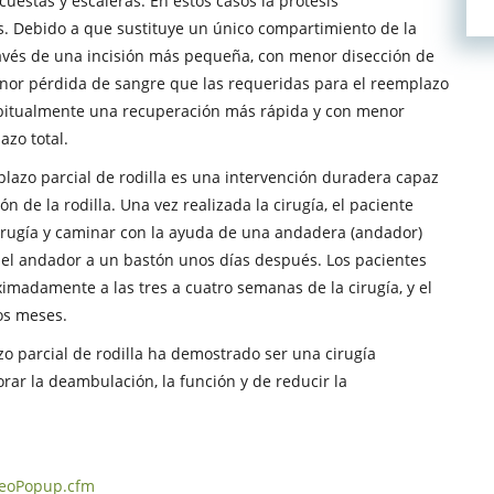
cuestas y escaleras. En estos casos la prótesis
 Debido a que sustituye un único compartimiento de la
través de una incisión más pequeña, con menor disección de
nor pérdida de sangre que las requeridas para el reemplazo
n habitualmente una recuperación más rápida y con menor
azo total.
azo parcial de rodilla es una intervención duradera capaz
ón de la rodilla. Una vez realizada la cirugía, el paciente
cirugía y caminar con la ayuda de una andadera (andador)
del andador a un bastón unos días después. Los pacientes
madamente a las tres a cuatro semanas de la cirugía, y el
os meses.
azo parcial de rodilla ha demostrado ser una cirugía
jorar la deambulación, la función y de reducir la
deoPopup.cfm