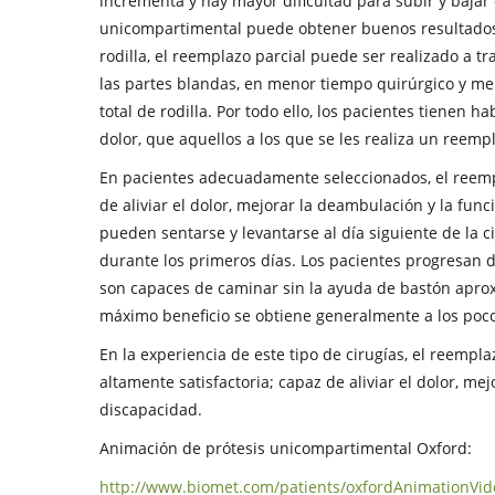
incrementa y hay mayor dificultad para subir y bajar 
unicompartimental puede obtener buenos resultados.
rodilla, el reemplazo parcial puede ser realizado a 
las partes blandas, en menor tiempo quirúrgico y me
total de rodilla. Por todo ello, los pacientes tiene
dolor, que aquellos a los que se les realiza un reempl
En pacientes adecuadamente seleccionados, el reempl
de aliviar el dolor, mejorar la deambulación y la funci
pueden sentarse y levantarse al día siguiente de la 
durante los primeros días. Los pacientes progresan 
son capaces de caminar sin la ayuda de bastón aproxi
máximo beneficio se obtiene generalmente a los poc
En la experiencia de este tipo de cirugías, el reempl
altamente satisfactoria; capaz de aliviar el dolor, me
discapacidad.
Animación de prótesis unicompartimental Oxford:
http://www.biomet.com/patients/oxfordAnimationVi