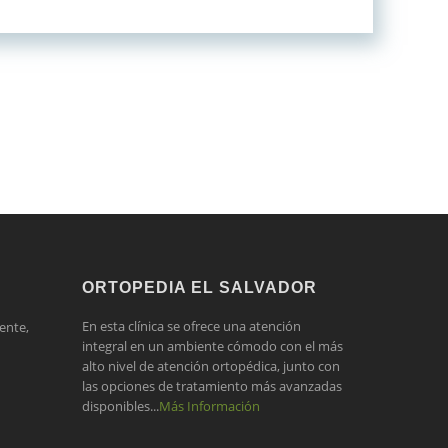
ORTOPEDIA EL SALVADOR
En esta clínica se ofrece una atención
ente,
integral en un ambiente cómodo con el más
alto nivel de atención ortopédica, junto con
las opciones de tratamiento más avanzadas
disponibles...
Más Información