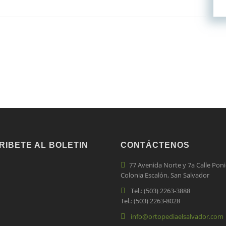
RIBETE AL BOLETIN
CONTÁCTENOS
77 Avenida Norte y 7a Calle Poni
Colonia Escalón, San Salvador
Tel.: (503) 2263-3888
Tel.: (503) 2263-8028
info@ortopediaelsalvador.com