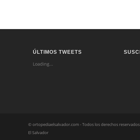
ÚLTIMOS TWEETS
SUSC
Loading...
© ortopediaelsalvador.com - Todos los derechos reservado
El Salvador