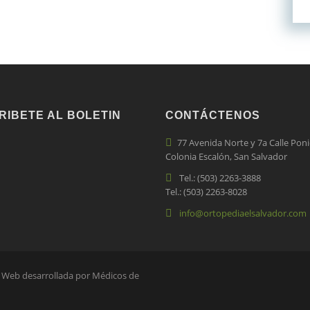
RIBETE AL BOLETIN
CONTÁCTENOS
77 Avenida Norte y 7a Calle Poni
Colonia Escalón, San Salvador
Tel.: (503) 2263-3888
Tel.: (503) 2263-8028
info@ortopediaelsalvador.com
s Web desarrollada por Médicos de