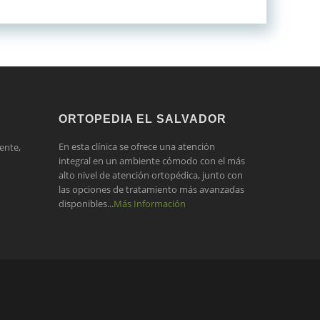
ORTOPEDIA EL SALVADOR
En esta clínica se ofrece una atención
ente,
integral en un ambiente cómodo con el más
alto nivel de atención ortopédica, junto con
las opciones de tratamiento más avanzadas
disponibles...
Más Información