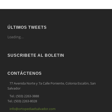
ÚLTIMOS TWEETS
Loading...
SUSCRIBETE AL BOLETIN
CONTÁCTENOS
77 Avenida Norte y 7a Calle Poniente, Colonia Escalón, San
Salvador
Tel.: (503) 2263-3888
Tel.: (503) 2263-8028
info@ortopediaelsalvador.com