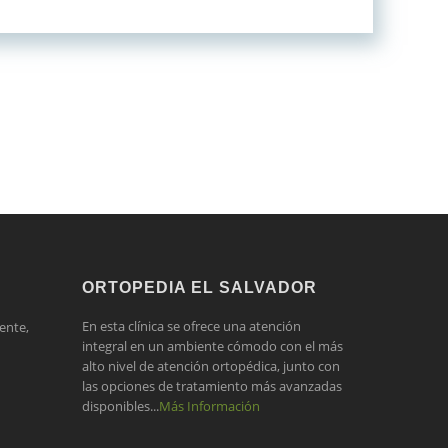
ORTOPEDIA EL SALVADOR
En esta clínica se ofrece una atención
ente,
integral en un ambiente cómodo con el más
alto nivel de atención ortopédica, junto con
las opciones de tratamiento más avanzadas
disponibles...
Más Información