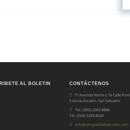
RIBETE AL BOLETIN
CONTÁCTENOS
77 Avenida Norte y 7a Calle Poni
Colonia Escalón, San Salvador
Tel.: (503) 2263-3888
Tel.: (503) 2263-8028
info@ortopediaelsalvador.com